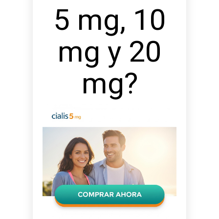
5 mg, 10
mg y 20
mg?