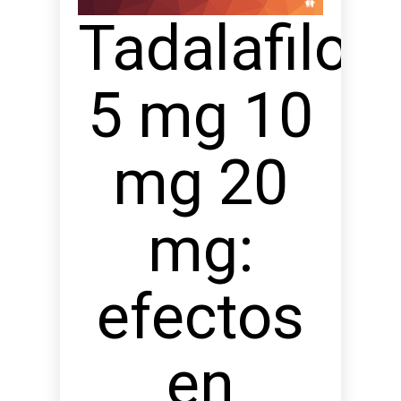
Tadalafilo
5 mg 10
mg 20
mg:
efectos
en