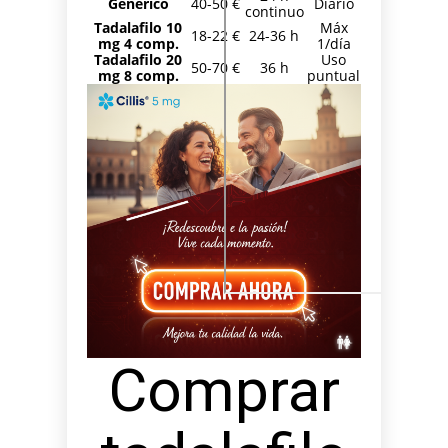
Genérico
40-50 €
Diario
continuo
Tadalafilo 10
Máx
18-22 €
24-36 h
mg 4 comp.
1/día
Tadalafilo 20
Uso
50-70 €
36 h
mg 8 comp.
puntual
Comprar