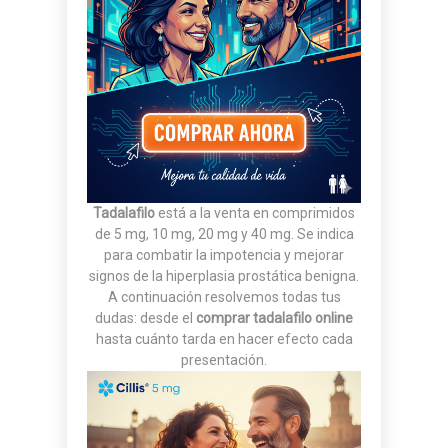
Tadalafilo
está a la venta en comprimidos
de 5 mg, 10 mg, 20 mg y 40 mg. Se indica
para combatir la impotencia y mejorar
signos de la hiperplasia prostática benigna.
A continuación resolvemos todas tus
dudas: desde el
comprar tadalafilo online
hasta cuánto tarda en hacer efecto cada
presentación.